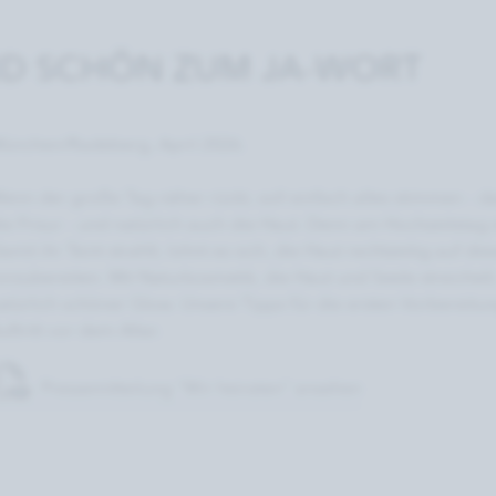
ND SCHÖN ZUM JA-WORT
ünchen/Radeberg, April 2026.
enn der große Tag näher rückt, soll einfach alles stimmen – da
ie Frisur – und natürlich auch die Haut. Denn am Hochzeitstag s
amit ihr Teint strahlt, lohnt es sich, die Haut rechtzeitig auf
orzubereiten. Mit Naturkosmetik, die Haut und Seele streichelt, e
atürlich schöner Glow. Unsere Tipps für die ersten Vorbereit
uftritt vor dem Altar.
Pressemitteilung "Wir heiraten" ansehen