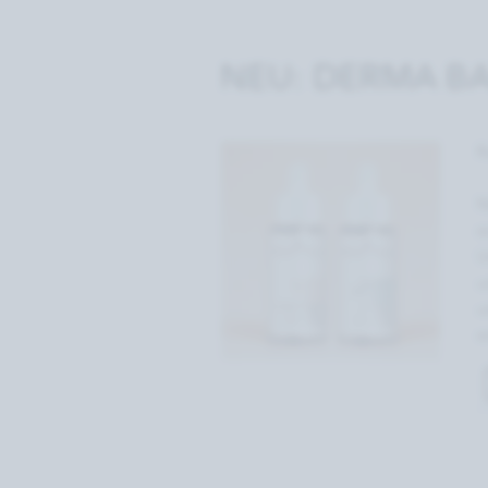
NEU: DERMA BA
R
N
e
U
u
u
e