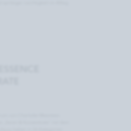
spritziger Leichtigkeit im Alltag
ESSENCE
RATE
rum von Charlotte Meentzen
 „Seren & Konzentrate" mit dem
achjury haben in 26 Kategorien