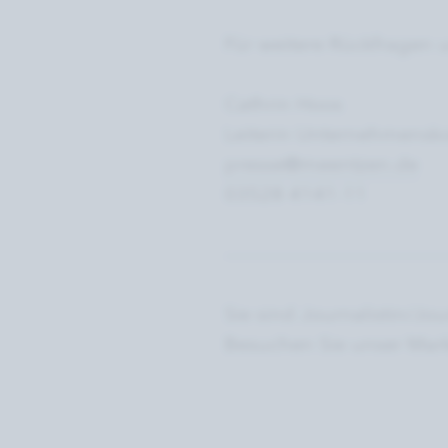
Für weitere Rückfragen 
Cathrin Hoos
Leiterin Unternehmensk
presse@meentzen.de
03528 4141-11
-------------------------------------
Sie sind Journalistin/Jo
Besuchen Sie unser Mark