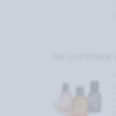
L
DIE DUFTENDE L
R
R
m
a
F
s