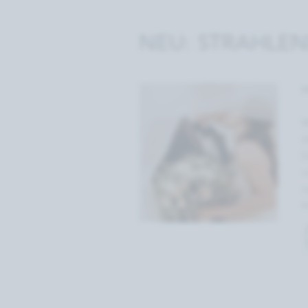
NEU: STRAHLE
M
W
d
D
v
n
A