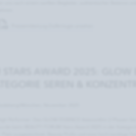
ir uns nach einem sanften Begleiter, authentischer Balance und 
ehnen.
Pressemitteilung Dufttrilogie ansehen
 STARS AWARD 2025: GLOW 
ATEGORIE SEREN & KONZENT
adeberg/München, November 2025
igh Performer: Das GLOW ESSENCE Astaxanthin 2-Phasen Se
urde beim BEAUTY FORUM Stars Award 2025 in der Kategorie
. Platz ausgezeichnet. Beauty-Profis und eine hoch-karätige F