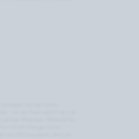
kürzesten Tag des Jahres
ler, und mit ihnen wächst die Lust
n Charlotte Meentzen. Während der
rtion frischer Energie immer
onen ihre Wirkung genau dort, wo