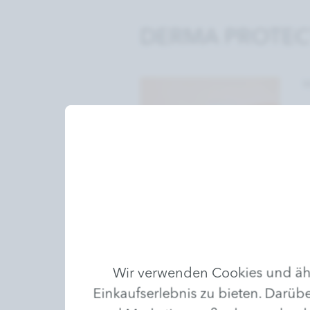
DERMA PROTECT
M
W
u
S
d
C
P
s
k
Z
Wir verwenden Cookies und ähn
Einkaufserlebnis zu bieten. Darübe