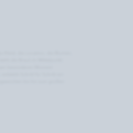
s Kleid, die Location, die Blumen,
teht die Braut im Mittelpunkt.
 diesen besonderen Moment
ntsteht Schritt für Schritt ein
ungswochen bis hin zum großen