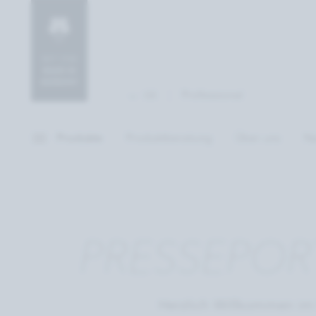
Professional
DE
Produkte
Produktberatung
Über uns
Na
PRESSEPOR
Herzlich Willkommen im 