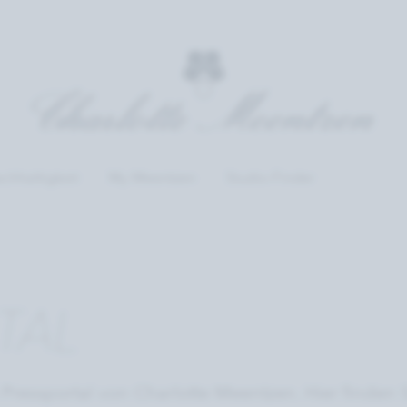
chhaltigkeit
My Meentzen
Studio-Finder
TAL
Pressportal von Charlotte Meentzen. Hier finden 