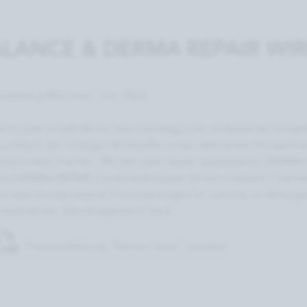
LANCE & DERMA REPAIR WI
adeberg/München, Juni 2026.
icht jede empﬁndliche Haut benötigt eine umfassende Umstell
s einfach die richtigen Wirkstoffe in klar definierten Konzent
nterschied machen. Mit den zwei neuen Spezialseren DERM
nd DERMA REPAIR Ceramid-Komplex Serum erweitert Charlott
m zwei hochwirksame Formulierungen für unreine, zu Rötung
mpfindliche, barrieregestörte Haut.
Pressemitteilung "Derma Seren" ansehen