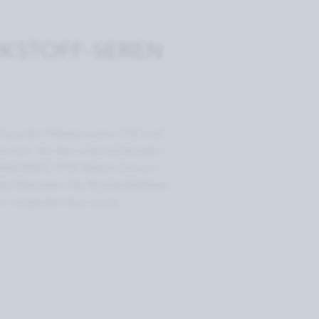
RKSTOFF-SEREN
ung der Pﬂegeroutine. Oft sind
rationen, die den entscheidenden
A BALANCE 10 % Azelain Serum
e Meentzen die Wirkstoffpflege
en neigende Haut sowie