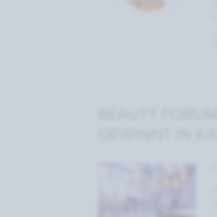
w
s
BEAUTY FORUM
GEWINNT IN K
R
H
w
1