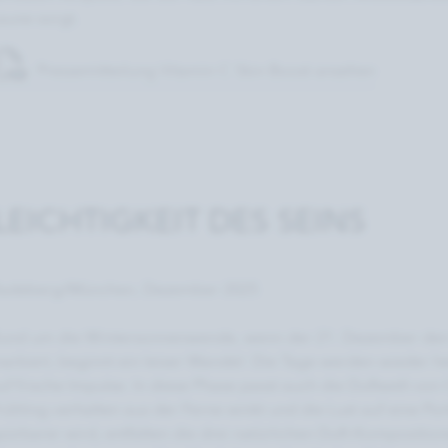
aune sorgt.
Pressemitteilung Vitamin C Skin Boost ansehen
EICHTIGKEIT DES SEINS
adeberg/München, Dezember 2025
und um die Wintersonnenwende, wenn der 21. Dezember den 
arkiert, beginnt ein leiser Wandel: Die Tage werden wieder hel
uf frische Impulse. In diese Phase passt auch die Duftwelt vo
rühling verhalten aus der Ferne winkt und die Lust auf eine Po
pürbarer wird, entfalten die drei natürlichen Duft-Kompositi