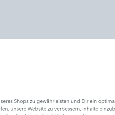
Produktverkauf
Lassen Sie sich ausführlich
eres Shops zu gewährleisten und Dir ein optima
beraten und nehmen Sie die
Produkte, die Sie auch Zuhause
lfen, unsere Website zu verbessern, Inhalte einzu
verwenden möchten, gleich mit.