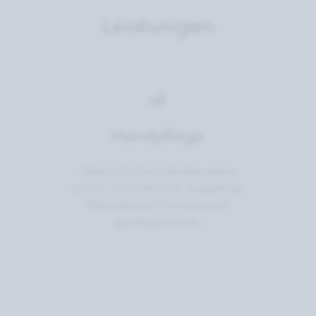
Leistungen
Handpflege
Geben Sie Ihren Händen etwas
zurück: Eine intensive, ausgiebige
Behandlung für schöne und
gepflegte Hände.