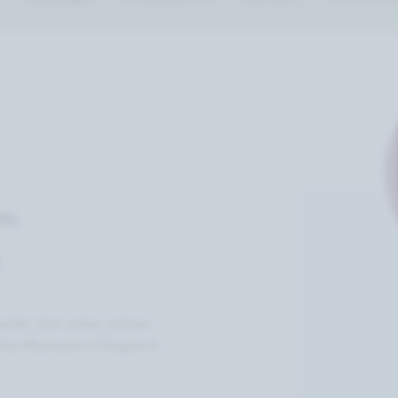
im
et. Seit vielen Jahren

tte Meentzen erfolgreich 