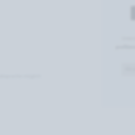
Unter
profitie
Als 
nabsprache möglich