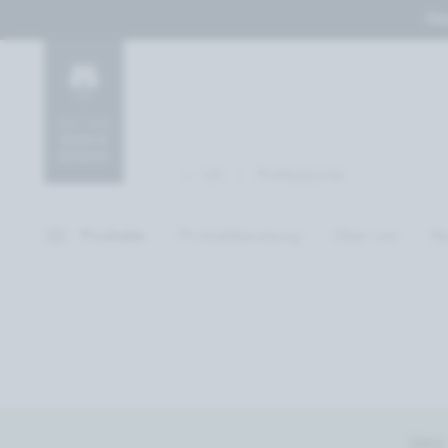
Her
Professional
DE
Produkte
Produktberatung
Über uns
Na
Intro