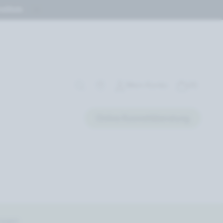
stituts
Mein Konto
(0)
Online Kosmetikberatung
ragen