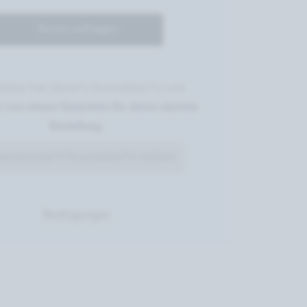
Termin anfragen
stütze hier deine*n Kosmetiker*in und
re von einem Gutschein für deine nächste
Bestellung.
persönliche*n Kosmetiker*in wählen
Bedingungen