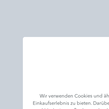
Nagelmodellage
Schenken Sie Ihren Nägeln eine
Wir verwenden Cookies und ähn
professionelle Modellage: Für
eine wirkungsvolle Extraportion
Einkaufserlebnis zu bieten. Darübe
an Länge und Stärke.