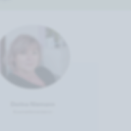
Dorina Niemann
Kosmetikmeisterin