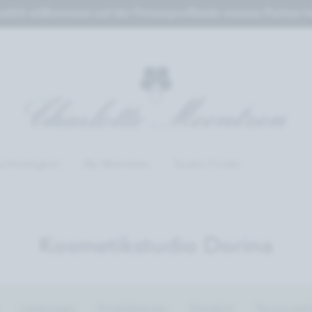
zlich willkommen auf der Firmenprofilseite unseres Partner-In
chhaltigkeit
My Meentzen
Studio-Finder
Kosmetikstudio Dorina
Leistungen
Produktserien
Standort
Termin anf