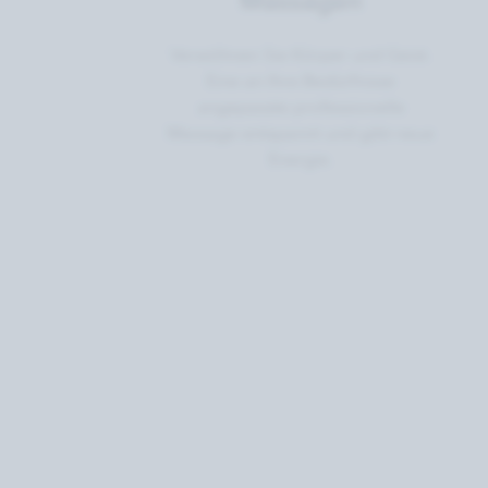
Massagen
Verwöhnen Sie Körper und Geist.
Eine an Ihre Bedürfnisse
angepasste professionelle
Massage entspannt und gibt neue
Energie.