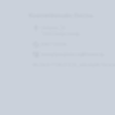
Kosmetikstudio Dorina
Ueckerstr. 50
17373 Ueckermünde
03977123164
kosmetikstudiodorina@freenet.de
Mo-Do 8-17 Uhr Fr 8-12, individuelle Termi