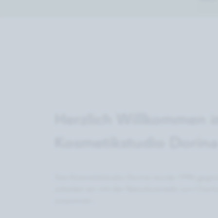
Herzlich Willkommen 
Kosmetikstudio Dorina
Das Kosmetikstudio Dorina wurde 1990 gegründ
arbeiten wir mit der Naturkosmetik von Charlo
zusammen .