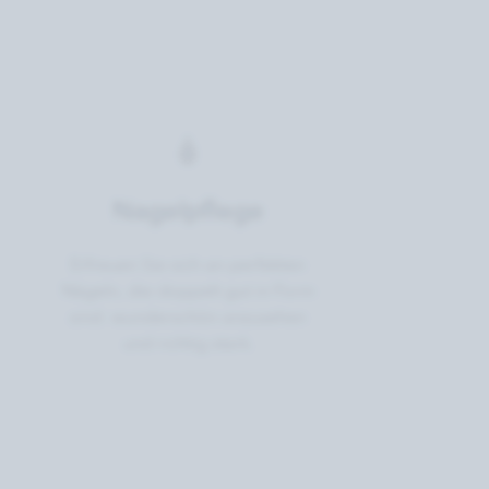
Nagelpflege
Erfreuen Sie sich an perfekten
Nägeln, die doppelt gut in Form
sind: wunderschön anzusehen
und richtig stark.