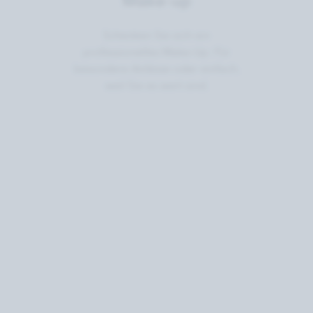
Make-up
Schenken Sie sich ein
professionelles Make-Up: Für
besondere Anlässe oder einfach,
weil Sie es wert sind.