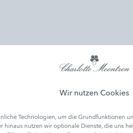
Wir nutzen Cookies
Fußpflege
Sorgen Sie für einen gelungenen
liche Technologien, um die Grundfunktionen uns
Auftritt: Mit einer wohltuenden,
entspannenden Behandlung für
r hinaus nutzen wir optionale Dienste, die uns he
schöne und gepflegte Füße.