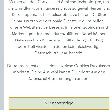
Wir verwenden Cookies und ähnliche Technologien, um
die Grundfunktionen unseres Shops zu gewährleisten un
Dir ein optimales Einkaufserlebnis zu bieten. Darüber
hinaus nutzen wir optionale Dienste, die uns helfen,
unsere Website zu verbessern, Inhalte einzubinden und
Marketingmaßnahmen durchzuführen. Dabei können
Daten auch an Anbieter in Drittländern (z. B. USA)
übermittelt werden, in denen kein gleichwertiges
Datenschutzniveau besteht.
Du kannst selbst entscheiden, welche Cookies Du zulasse
möchtest. Deine Auswahl kannst Du jederzeit in den
Beratung
Datenschutzbestimmungen ändern.
Holen Sie sich
professionellen Rat. So
erfahren Sie, was gut für
Nur notwendige
Ihre Haut, Ihren Körper