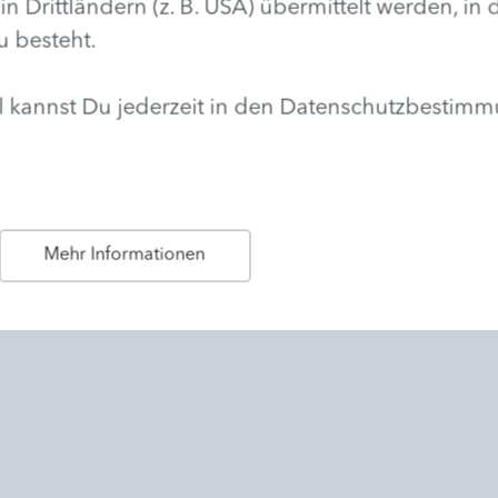
rittländern (z. B. USA) übermittelt werden, in
u besteht.
hl kannst Du jederzeit in den Datenschutzbestim
Nagelpflege
Erfreuen Sie sich an perfekten
Nägeln, die doppelt gut in Form
Mehr Informationen
sind: wunderschön anzusehen
und richtig stark.