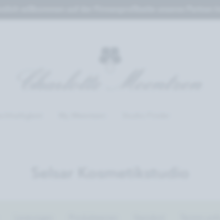
zlich willkommen auf der Firmenprofilseite unseres Partner-In
chhaltigkeit
My Meentzen
Studio-Finder
Selsar Kosmetikstudio
Leistungen
Produktserien
Standort
Termin anf