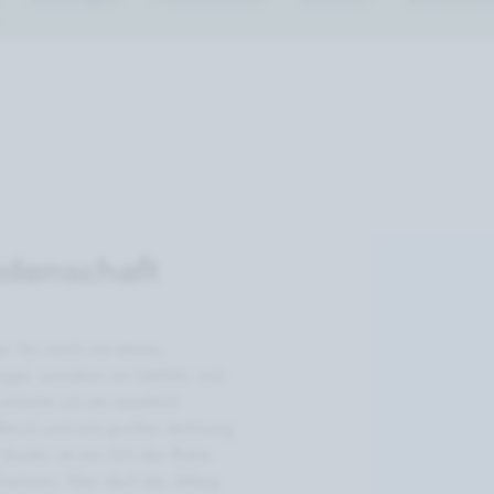
idenschaft
r für mich nie etwas 
egel, sondern im Gefühl, sich 
rbeite ich als staatlich 
Beruf und mit großer Achtung 
udio ist ein Ort der Ruhe. 
tmen. Hier darf der Alltag 