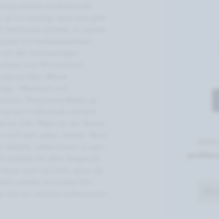
ung arbeite professionell, 
ist mir wichtig, dass sich jede 
h Vertrauen schenkt. In meiner 
utine mit Aufmerksamkeit. 
e mit den hochwertigen 
ichkeit und Wirksamkeit 
zeugung lebe. Meine 
ege · Maniküre und 
ensions ·Permanent Make-up · 
 wird individuell auf dich 
enen Ohr. Mehr als ein Termin 
mich seit vielen Jahren. Nicht 
Unter
Gefühls, willkommen zu sein. 
profitie
ch arbeite mit dem Anspruch, 
 freue mich auf dich, wenn du 
etik schätzt und einen Ort 
Als 
 du bei mir herzlich willkommen.