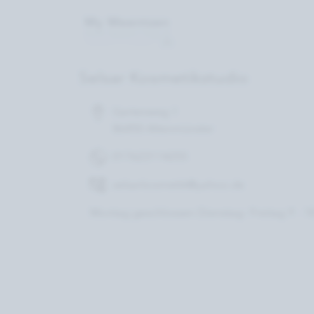
Selsar Kosmetikstudio
Gartenweg 1
86450 Altenmünster
017623114255
selsarkosmetik@yahoo.de
Montag geschlossen Dienstag- Freitag 9 - 1