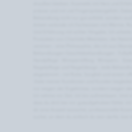
draußen bleiben. Kosmetik mit Herz und Erfahr
präzise und mit viel Fingerspitzengefühl. Dabei 
Behandlung nicht nur gut anfühlt, sondern auc
Arbeit verbinde ich Fachwissen mit Wärme. Ro
Und Erfahrung mit echter Hingabe. Ich arbeit
Produkten von Charlotte Meentzen, die Natürl
vereinen – eine Philosophie, die ich aus Über
Behandlungen Gesichtsbehandlungen · Fußpfl
Handpflege · Wimpernlifting · Wimpern-   Ext
Nagelpflege und Nageldesign. Jede Behandlung
abgestimmt – mit Ruhe, Sorgfalt und einem off
.Viele meiner Kundinnen und Kunden begleiten 
nur wegen der Ergebnisse, sondern wegen des 
Ich nehme mir Zeit. Ich bin aufmerksam. Und i
dass du dich bei mir gutaufgehoben fühlst. Ich
dir eine Auszeit wünschst, professionelle Kosm
suchst, an dem du einfach du sein darfst, bist