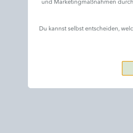
und Marketingmaßnahmen durchzufü
Du kannst selbst entscheiden, we
Kosmetik
Genießen Sie intensive und
entspannende Hautpflege. Immer
individuell angepasst an Ihr
persönliches Hautbedürfnis.