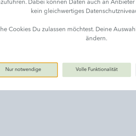
hren. Dabei können Daten auch an Anbieter in D
kein gleichwertiges Datenschutznivea
lche Cookies Du zulassen möchtest. Deine Auswa
ändern.
Handpflege
Geben Sie Ihren Händen etwas
zurück: Eine intensive, ausgiebige
Nur notwendige
Volle Funktionalität
Behandlung für schöne und
gepflegte Hände.