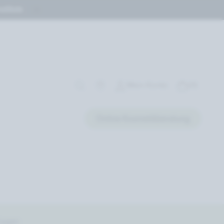
stituts
Mein Konto
(0)
Online Kosmetikberatung
ragen