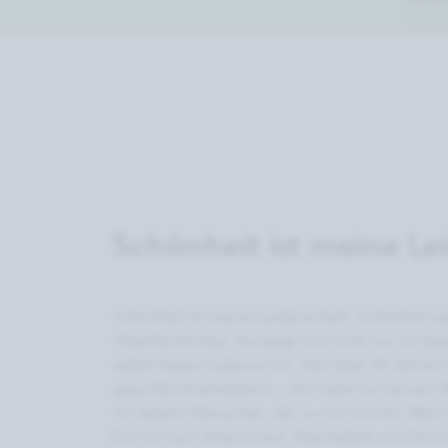
Schönheit ist meine Le
Schönheit ist meine Leidenschaft .Schönheit wa
Oberflächliches. Sie zeigt sich nicht nur im Spi
selbst etwas Gutes zu tun. Seit über 25 Jahren a
geprüfte Kosmetikerin – mit Liebe zu meinem 
vor jedem Menschen, der zu mir kommt. Mein St
Ein Ort zum Ankommen, Abschalten und Durcha