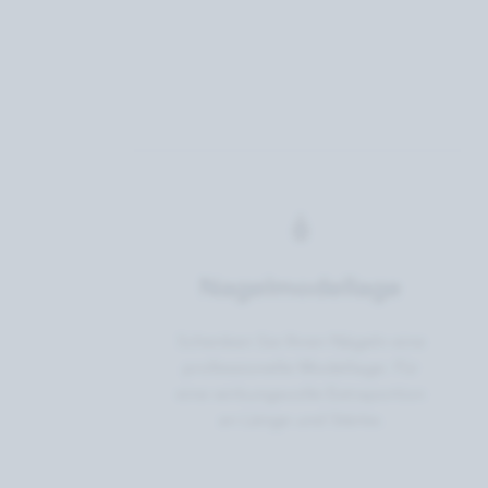
Nagelmodellage
Schenken Sie Ihren Nägeln eine
professionelle Modellage: Für
eine wirkungsvolle Extraportion
an Länge und Stärke.