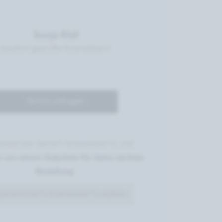
Sonja Rief
staatlich geprüfte Kosmetikerin
Termin anfragen
stütze hier deine*n Kosmetiker*in und
re von einem Gutschein für deine nächste
Bestellung.
persönliche*n Kosmetiker*in wählen