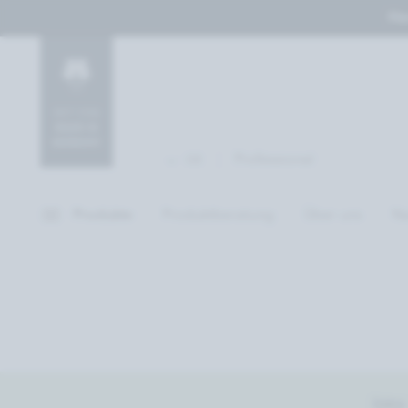
Her
Professional
DE
Produkte
Produktberatung
Über uns
Na
Intro