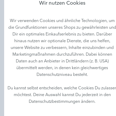
Wir nutzen Cookies
Termine nach Absprache
Wir verwenden Cookies und ähnliche Technologien, um
die Grundfunktionen unseres Shops zu gewährleisten un
Dir ein optimales Einkaufserlebnis zu bieten. Darüber
hinaus nutzen wir optionale Dienste, die uns helfen,
Leistungen
unsere Website zu verbessern, Inhalte einzubinden und
Marketingmaßnahmen durchzuführen. Dabei können
Daten auch an Anbieter in Drittländern (z. B. USA)
übermittelt werden, in denen kein gleichwertiges
Datenschutzniveau besteht.
Kosmetik
Du kannst selbst entscheiden, welche Cookies Du zulasse
Genießen Sie intensive
möchtest. Deine Auswahl kannst Du jederzeit in den
und entspannende
Datenschutzbestimmungen ändern.
Hautpflege. Immer
individuell angepasst an