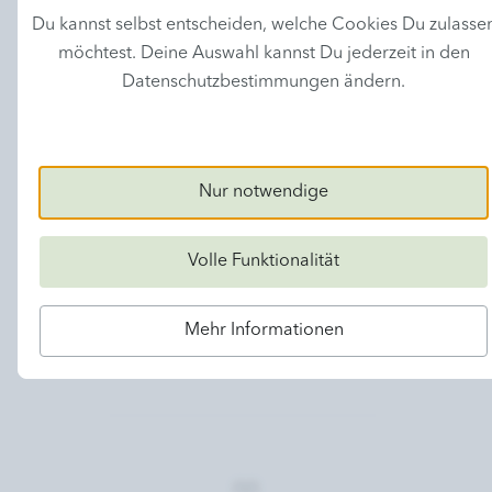
Hautpflege. Immer
Du kannst selbst entscheiden, welche Cookies Du zulasse
individuell angepasst an
möchtest. Deine Auswahl kannst Du jederzeit in den
Ihr persönliches
Datenschutzbestimmungen ändern.
Hautbedürfnis.
Nur notwendige
Volle Funktionalität
Mehr Informationen