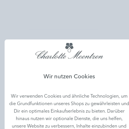
Handpflege
Geben Sie Ihren Händen
Wir nutzen Cookies
etwas zurück: Eine
intensive, ausgiebige
Behandlung für schöne
Wir verwenden Cookies und ähnliche Technologien, um
und gepflegte Hände.
die Grundfunktionen unseres Shops zu gewährleisten un
Dir ein optimales Einkaufserlebnis zu bieten. Darüber
hinaus nutzen wir optionale Dienste, die uns helfen,
unsere Website zu verbessern, Inhalte einzubinden und