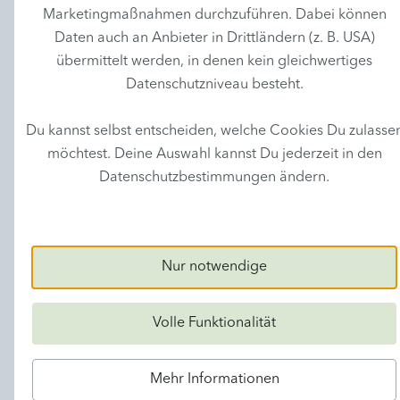
Marketingmaßnahmen durchzuführen. Dabei können
Daten auch an Anbieter in Drittländern (z. B. USA)
übermittelt werden, in denen kein gleichwertiges
Datenschutzniveau besteht.
Du kannst selbst entscheiden, welche Cookies Du zulasse
möchtest. Deine Auswahl kannst Du jederzeit in den
Datenschutzbestimmungen ändern.
Nur notwendige
Nagelpflege
Volle Funktionalität
Erfreuen Sie sich an
perfekten Nägeln, die
Mehr Informationen
doppelt gut in Form sind: