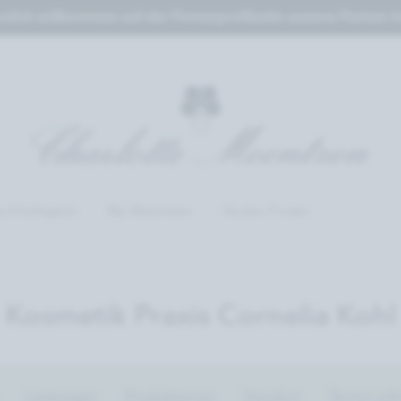
zlich willkommen auf der Firmenprofilseite unseres Partner-In
chhaltigkeit
My Meentzen
Studio-Finder
Kosmetik Praxis Cornelia Kohl
Leistungen
Produktserien
Standort
Termin anf