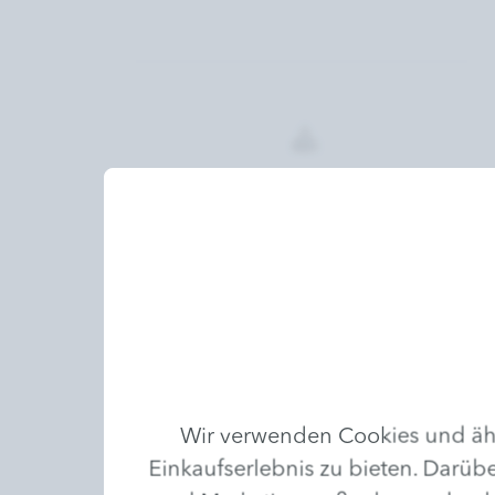
Massagen
Verwöhnen Sie Körper und Geist.
Eine an Ihre Bedürfnisse
angepasste professionelle
Massage entspannt und gibt neue
Energie.
Wir verwenden Cookies und ähn
Einkaufserlebnis zu bieten. Darübe