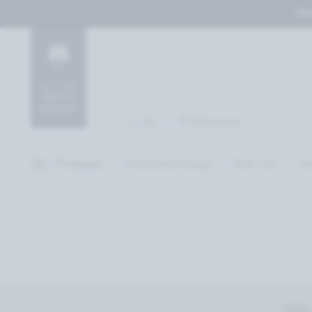
Her
Professional
DE
Produkte
Produktberatung
Über uns
Na
Intro