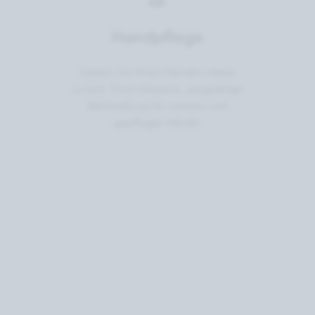
Handpflege
Geben Sie Ihren Händen etwas
zurück: Eine intensive, ausgiebige
Behandlung für schöne und
gepflegte Hände.