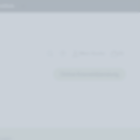
stituts
Mein Konto
(0)
Online Kosmetikberatung
ragen