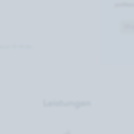
profitie
Als 
woch 10-18 Uhr,
Leistungen