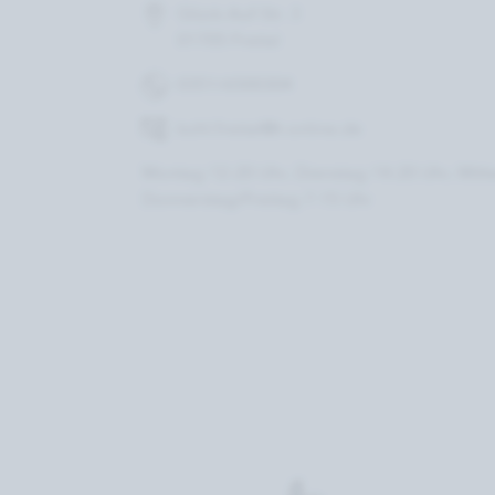
Glück-Auf-Str. 3
01705 Freital
0351/6500304
kohl.freital@t-online.de
Montag 12-20 Uhr, Dienstag 14-20 Uhr, Mitt
Donnerstag/Freitag 7-15 Uhr