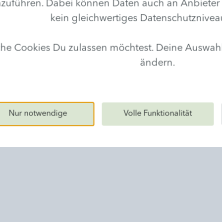
hren. Dabei können Daten auch an Anbieter in D
Beratung
kein gleichwertiges Datenschutznivea
Holen Sie sich professionellen
lche Cookies Du zulassen möchtest. Deine Auswa
Rat. So erfahren Sie, was gut für
ändern.
Ihre Haut, Ihren Körper und ihren
Geist ist.
Nur notwendige
Volle Funktionalität