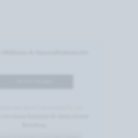
s Wellness & Gesundheitsstudio
Termin anfragen
stütze hier deine*n Kosmetiker*in und
re von einem Gutschein für deine nächste
Bestellung.