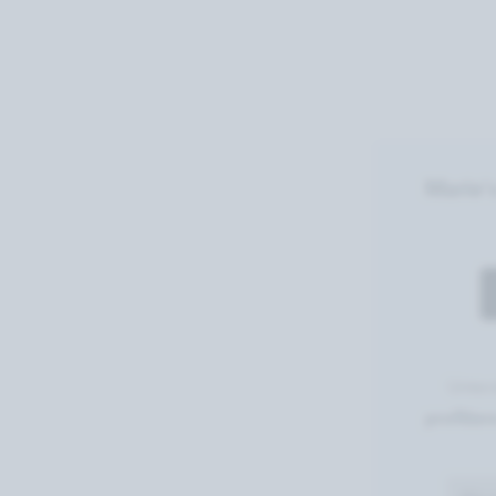
Marie'
Unter
profitie