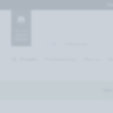
Her
Professional
DE
Produkte
Produktberatung
Über uns
Na
Intro