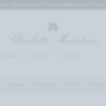
zlich willkommen auf der Firmenprofilseite unseres Partner-In
chhaltigkeit
My Meentzen
Studio-Finder
Leistungen
Produktserien
Standort
Termin anf