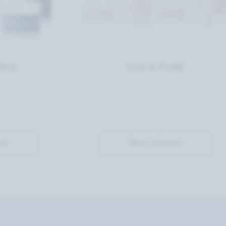
ROL
SILK & PURE
en
Mehr erfahren