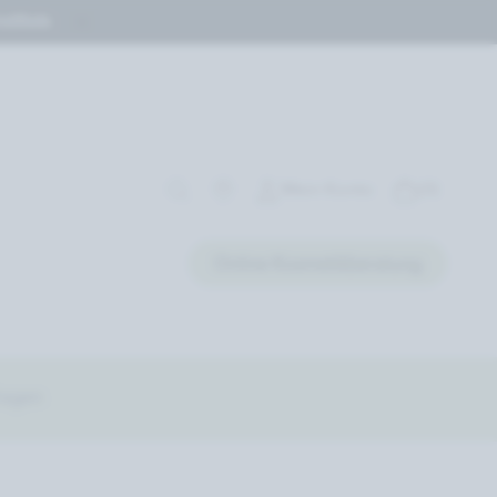
stituts
Mein Konto
(0)
Online Kosmetikberatung
ragen