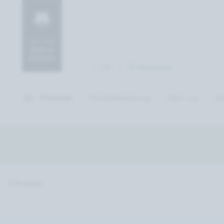
Professional
DE
Produkte
Produktberatung
Über uns
Na
0 Produkte