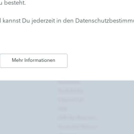
u besteht.
hl kannst Du jederzeit in den Datenschutzbestim
Hilfe & Mehr
Mehr Informationen
t
Kontakt
Newsletter
Studiofinder
Datenschutz
AGB
AGB My Meentzen
Versand & Retoure