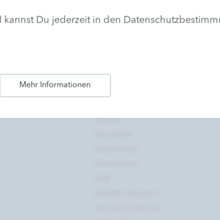
hl kannst Du jederzeit in den Datenschutzbestim
Hilfe & Mehr
Mehr Informationen
t
Kontakt
Newsletter
Studiofinder
Datenschutz
AGB
AGB My Meentzen
Versand & Retoure