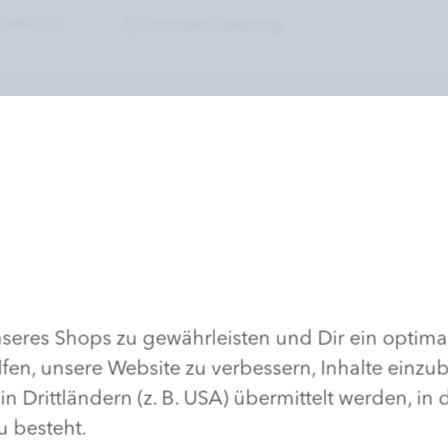
 49 € (D)
Schnelle Lieferung
DIO-FINDER
lotte Meentzen Kosmetikstudio in Ihrer
eres Shops zu gewährleisten und Dir ein optima
lfen, unsere Website zu verbessern, Inhalte einzu
rittländern (z. B. USA) übermittelt werden, in
u besteht.