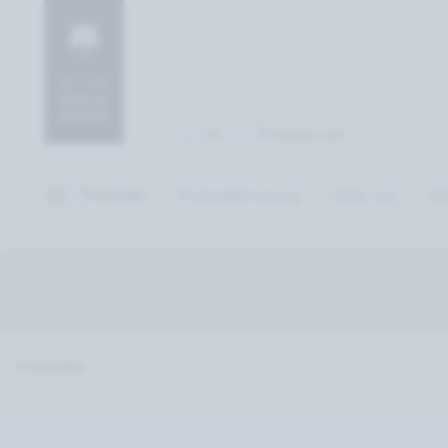
Professional
DE
Produkte
Produktberatung
Über uns
Na
0 Produkte