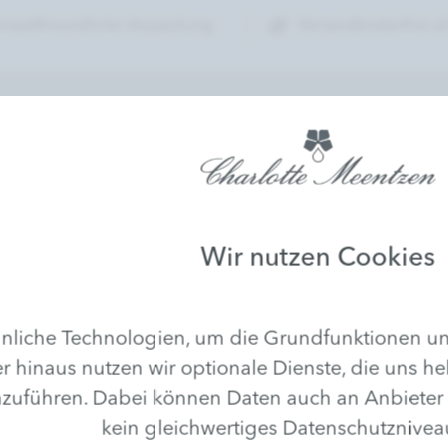
mweltfreundliche Verpackung
Versandkostenfrei ab
KOSMETIKSTU
 mehr verpassen!
Finden Sie Ihr Char
Nähe
Wir nutzen Cookies
liche Technologien, um die Grundfunktionen uns
r hinaus nutzen wir optionale Dienste, die uns he
hren. Dabei können Daten auch an Anbieter in D
kein gleichwertiges Datenschutznivea