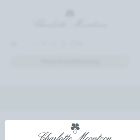
(0)
DE
Online Kosmetikberatung
0 Produkte