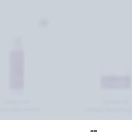
Contour Lift
Contour Lift
luron-Gesichtstonic
Collagen-Tagespflege
7,50 € *
/
100 ml
53,90 € *
/
50 m
rundpreis 275,00 € / 1l)
(Grundpreis 1.078,00 € /