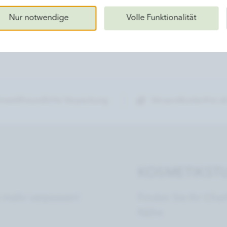
Nur notwendige
Volle Funktionalität
5,0 (2)
ⓘ
zierte Kundenbewertungen
mweltfreundliche Verpackung
Versandkostenfrei ab
KOSMETIKSTU
 mehr verpassen!
Finden Sie Ihr Char
Nähe