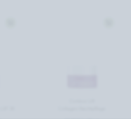
Contour Lift
 LSF 30
Collagen-Nachtpflege
l
54,50 € *
/
50 ml
 1l)
(Grundpreis 1.090,00 € / 1l)