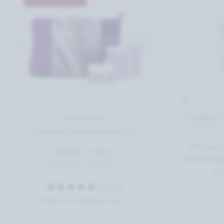
Andere Fr
P
Contour Lift
Premium Gesichtspflege-Set
Möchtest 
89,00 € *
/
85 ml
erfrischend
(Grundpreis 1.047,06 € / 1l)
sic
5,0 (2)
ⓘ
Verifizierte Kundenbewertungen