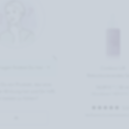
agen findest Du hier
flegeanspruch
Anwendungsbere
Contour Lift
Rekonturierendes 
Du ein Produkt, das eine
Möchtest Du eine Nachtpfleg
54,89 € *
/
30 m
e Wirkung hat und Dir hilft,
Haut während des Schlafens 
(Grundpreis 1.829,67 € /
h belebt zu fühlen?
5,0
Ja
Verifizierte Kundenbewert
Ja