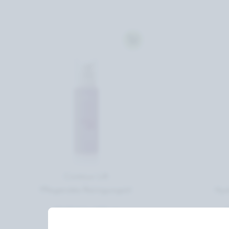
Contour Lift
Pflegendes Reinigungsöl
Hya
29,90 € *
/
100 ml
2
(Grundpreis 299,00 € / 1l)
(G