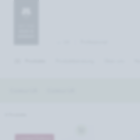
Professional
DE
Produkte
Produktberatung
Über uns
Na
Contour Lift
Contour Lift
8 Produkte
Limited Edition