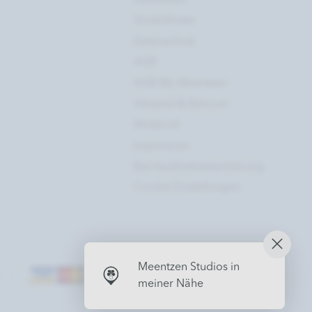
Studiofinder
Datenschutz
AGB
AGB My Meentzen
Versand & Retoure
Widerruf
Impressum
Barrierefreiheitserklärung
Cookie Einstellungen
Meentzen Studios in
meiner Nähe