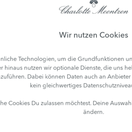
4,3 (3)
5,0
ⓘ
zierte Kundenbewertungen
Verifizierte Kundenbewert
Wir nutzen Cookies
liche Technologien, um die Grundfunktionen uns
r hinaus nutzen wir optionale Dienste, die uns he
hren. Dabei können Daten auch an Anbieter in D
kein gleichwertiges Datenschutznivea
lche Cookies Du zulassen möchtest. Deine Auswa
Contour Lift Reinigung
ändern.
7,41 € *
/
200 ml
rundpreis 287,05 € / 1l)