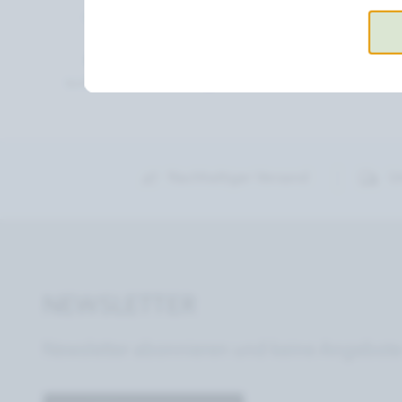
(Grundpreis 2.193,33 € / 1l)
5,0 (9)
Verifi
ⓘ
Verifizierte Kundenbewertungen
Nachhaltiger Versand
U
NEWSLETTER
Newsletter abonnieren und keine Angebote