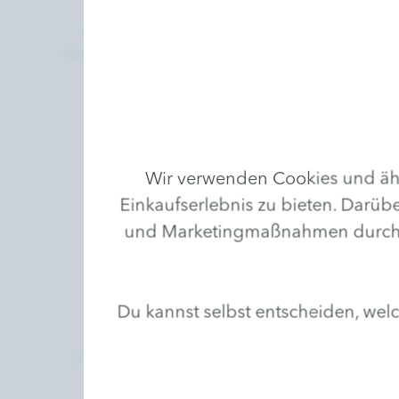
5,0 (1)
ⓘ
Verifizierte Kundenbewertungen
Verifi
Wir verwenden Cookies und ähn
Einkaufserlebnis zu bieten. Darübe
und Marketingmaßnahmen durchzufü
Du kannst selbst entscheiden, we
Contour Lift
Bundle 
Collagen-Augenpflege
5
(G
32,90 € *
/
15 ml