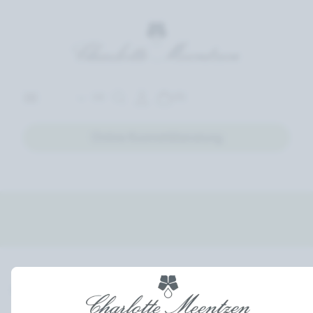
(0)
DE
Online Kosmetikberatung
0 Produkte