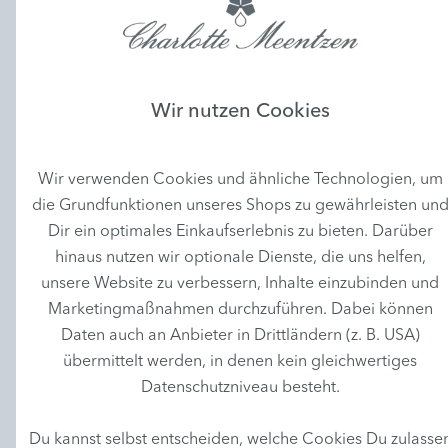
+49 38303 956336
info@kosmetikstudio-hermann.de
Liebe Kunden! Ab sofort können Sie mich per
Wir nutzen Cookies
WhatsApp unter der Telefonnummer 0174-
9274522 anschreiben. Ich freue mich auf Ihre
Nachricht.
Wir verwenden Cookies und ähnliche Technologien, um
die Grundfunktionen unseres Shops zu gewährleisten un
Dir ein optimales Einkaufserlebnis zu bieten. Darüber
hinaus nutzen wir optionale Dienste, die uns helfen,
unsere Website zu verbessern, Inhalte einzubinden und
Marketingmaßnahmen durchzuführen. Dabei können
Daten auch an Anbieter in Drittländern (z. B. USA)
übermittelt werden, in denen kein gleichwertiges
Datenschutzniveau besteht.
Du kannst selbst entscheiden, welche Cookies Du zulasse