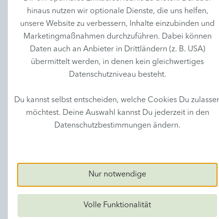
hinaus nutzen wir optionale Dienste, die uns helfen,
unsere Website zu verbessern, Inhalte einzubinden und
Marketingmaßnahmen durchzuführen. Dabei können
Daten auch an Anbieter in Drittländern (z. B. USA)
übermittelt werden, in denen kein gleichwertiges
Datenschutzniveau besteht.
Du kannst selbst entscheiden, welche Cookies Du zulasse
möchtest. Deine Auswahl kannst Du jederzeit in den
Datenschutzbestimmungen ändern.
Fußpflege
Sorgen Sie für einen
gelungenen Auftritt: Mit
einer wohltuenden,
Nur notwendige
entspannenden
Behandlung für schöne
Volle Funktionalität
und gepflegte Füße.