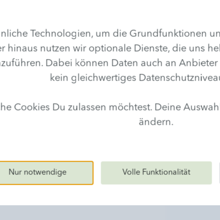
liche Technologien, um die Grundfunktionen uns
r hinaus nutzen wir optionale Dienste, die uns he
hren. Dabei können Daten auch an Anbieter in D
kein gleichwertiges Datenschutznivea
Rechnungsadresse ab.
lche Cookies Du zulassen möchtest. Deine Auswa
ändern.
Nur notwendige
Volle Funktionalität
Angebote mehr verpassen