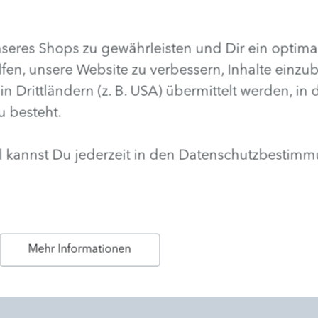
eres Shops zu gewährleisten und Dir ein optima
lfen, unsere Website zu verbessern, Inhalte einzu
rittländern (z. B. USA) übermittelt werden, in
u besteht.
hl kannst Du jederzeit in den Datenschutzbestim
Mehr Informationen