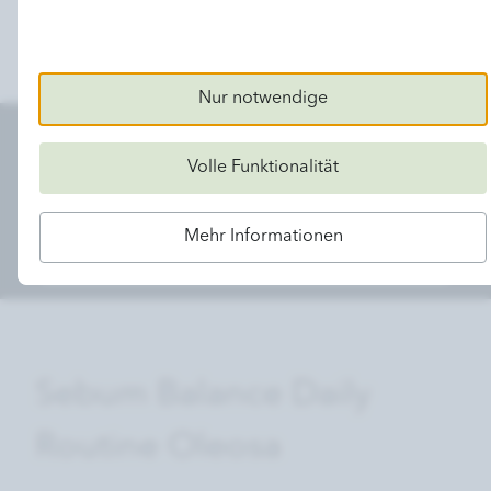
Sofort lieferbar / innerhalb von 1-2 Werktagen
Versandkostenfrei ab 49,00 € *
Nur notwendige
Finde dein persönliches Charlotte Meentzen
Volle Funktionalität
Produkt mit Hilfe unserer digitalen Beratung
Mehr Informationen
Jetzt Beratung starten
Sebum Balance Daily
Routine Oleosa