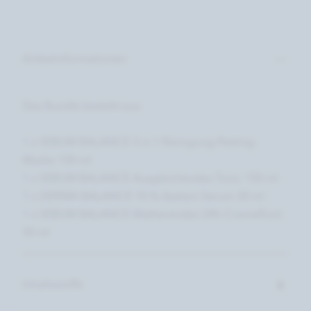
Artikelinformationen
Das Bundle besteht aus
1 x SEBUM BALANCE 3 in 1 Reinigung-Peeling-
Maske 150 ml
1 x SEBUM BALANCE Ausgleichendes Tonic 150 ml
1 x DERMA BALANCE 10 % Azelain Serum 30 ml
1 x SEBUM BALANCE Mattierendes 24h-Cremefluid
50 ml
Inhaltsstoffe