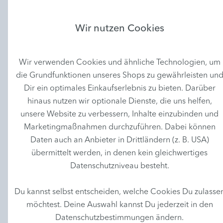
Sebum Balance
Wir nutzen Cookies
Daily Routine Oleosa
Wir verwenden Cookies und ähnliche Technologien, um
91,59 € *
die Grundfunktionen unseres Shops zu gewährleisten un
Inhalt 380 ml
Dir ein optimales Einkaufserlebnis zu bieten. Darüber
(Grundpreis 241,03 € / 1l)
hinaus nutzen wir optionale Dienste, die uns helfen,
Artikel-Nr.: 9651
unsere Website zu verbessern, Inhalte einzubinden und
inkl. MwSt. zzgl. Versandkosten
Marketingmaßnahmen durchzuführen. Dabei können
Daten auch an Anbieter in Drittländern (z. B. USA)
= 92 My Meentzen Punkte
übermittelt werden, in denen kein gleichwertiges
Datenschutzniveau besteht.
Du kannst selbst entscheiden, welche Cookies Du zulasse
In den Warenkorb
möchtest. Deine Auswahl kannst Du jederzeit in den
Datenschutzbestimmungen ändern.