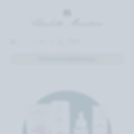
(0)
DE
Online Kosmetikberatung