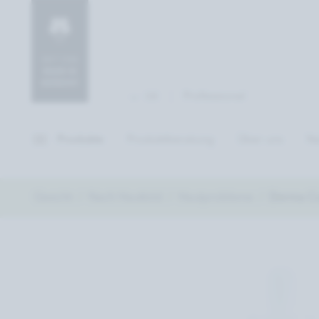
Professional
DE
Produkte
Produktberatung
Über uns
Na
Gesicht
Nach Hautbild
Hautprobleme
Derma Co