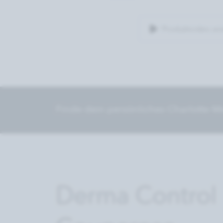
Produktvideo an
Finde dein persönliches Charlotte Me
Derma Control