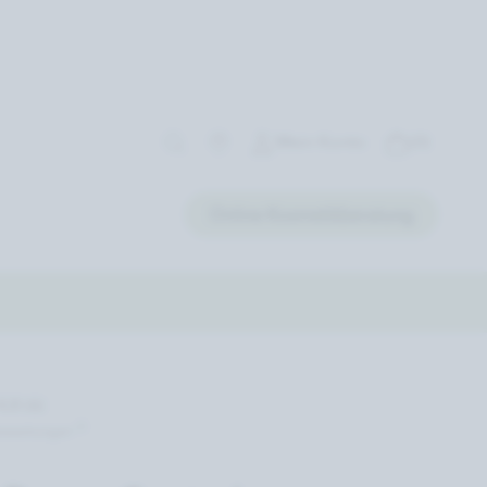
Mein Konto
(0)
Online Kosmetikberatung
4,8 (6)
ⓘ
nbewertungen