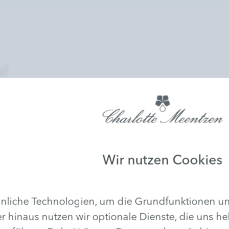
n!
Bitte stimmen Sie zu
ndruckende Kraft.
von Vimeo Videos zu
t eine geniale
Ich erlaube die Darst
Videodienst Vimeo au
 Serie DERMA
Erläuterung: Zur Wiederga
Wir nutzen Cookies
r auf genau diese
Vimeo. Vimeo verwendet C
pflanzliche
und um anonyme Nutzungsst
 regenerierend,
auch Verbindungen zu ext
liche Technologien, um die Grundfunktionen uns
r hinaus nutzen wir optionale Dienste, die uns he