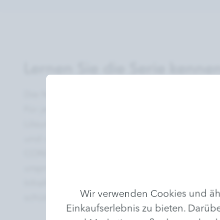
Lernen Sie die Serie kenne
Die Natur zeigt uns immer wieder ihre beei
Für jedes Problem schöpft sie aus sich selbs
Lösung. Wir müssen nur genauer hinsehen
und von ihr lernen. Bei der wirkungsvollen
CONTROL von Charlotte Meentzen setzen wi
ursprüngliche Kraft. Sorgsam ausgewählte, 
Inhaltsstoffe wirken entzündungshemmend,
Wir verwenden Cookies und ähn
schützend oder gefäßkräftigend.
Einkaufserlebnis zu bieten. Darübe