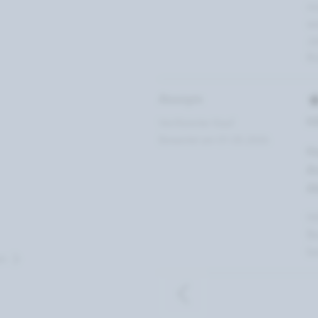
mo
we
Ja
Rö
Anonym
Hi
Verifizierter Kauf
Bewertet am 01.05.2026
Ha
A
Al
Hi
Be
b
en