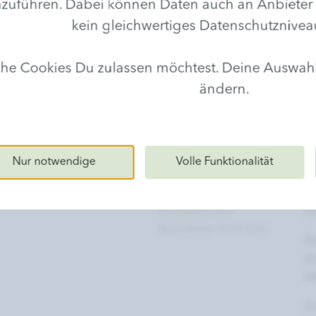
hren. Dabei können Daten auch an Anbieter in D
kein gleichwertiges Datenschutznivea
lche Cookies Du zulassen möchtest. Deine Auswa
ändern.
Nur notwendige
Volle Funktionalität
Marianne H.
C
Verifizierter Kauf
Bewertet am 15.07.2026
Ha
A
Al
Be