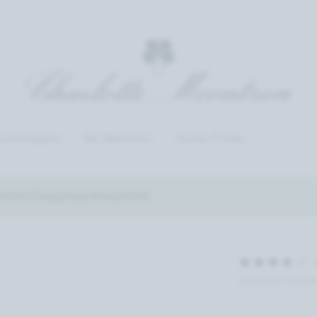
chhaltigkeit
My Meentzen
Studio-Finder
ntrol Couperose-Konzentrat
Verifizierte Kunde