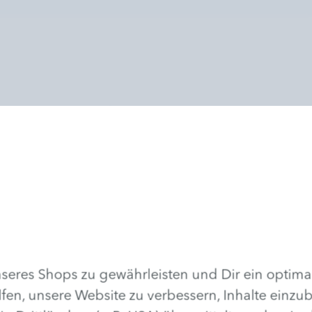
erst den Cookies für die Anzeige
.
ellung von Videos, die über den
sgeliefert werden.
be von Videos nutzen wir u.a. den Dienst
ookies, um Videoinhalte bereitzustellen
atistiken zu erstellen. Dabei können
ernen Servern aufgebaut werden.
eres Shops zu gewährleisten und Dir ein optima
lfen, unsere Website zu verbessern, Inhalte einzu
Akzeptieren