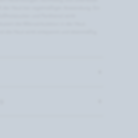
ert Hautrötungen nachhaltig und unterstützt
ft der Haut bei regelmäßiger Anwendung. Ein
üßholzzucker und Panthenol wirkt
ert die Mikrozirkulation in der Haut.
d die Haut wirkt entspannt und ebenmäßig.
ng