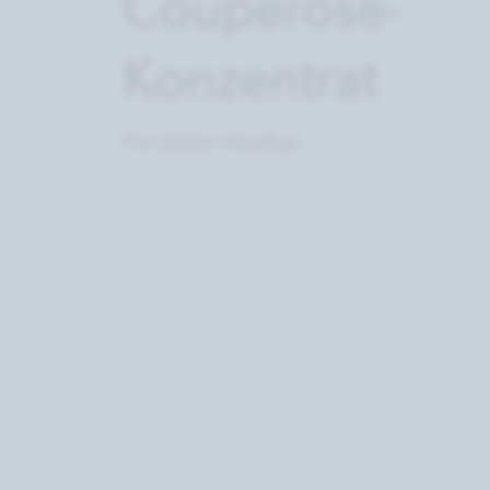
Couperose-
Konzentrat
Für jeden Hauttyp