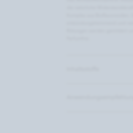
Das Wirkstoffkonzentrat reduzi
die natürliche Widerstandskra
Komplex aus Bioflavonoiden, S
entzündungshemmend und reduzi
Rötungen werden gemildert un
Parfumfrei.
Inhaltsstoffe
Anwendungsempfehlu