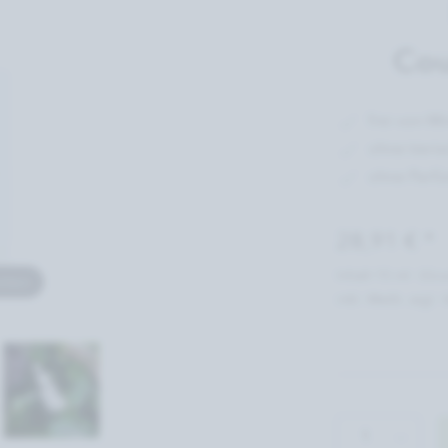
Cou
frei von Mi
ohne tieris
ohne Parf
28,91 € *
Inhalt 15 ml
(Gru
rößern
inkl. MwSt. zzgl.