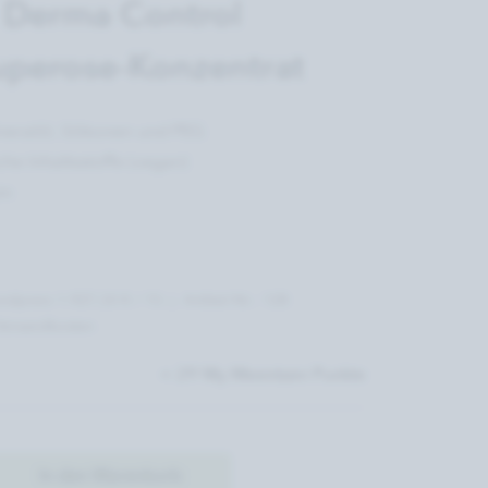
Derma Control
perose-Konzentrat
neralöl, Silikonen und PEG
che Inhaltsstoffe (vegan)
üm
ndpreis 1.927,33 € / 1l)
Artikel-Nr.: 128
 Versandkosten
= 29 My Meentzen Punkte
In den Warenkorb