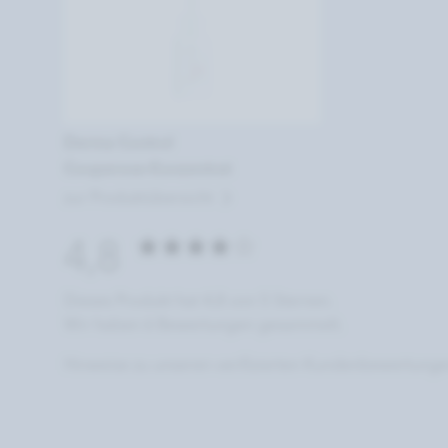
Derma Control
Couperose-Konzentrat
zur Produktübersicht
4,8
Dieses Produkt hat 4,8 von 5 Sternen.
Wir haben 6 Bewertungen gesammelt.
Hinweise zu unseren verifizierten Kundenbewertung