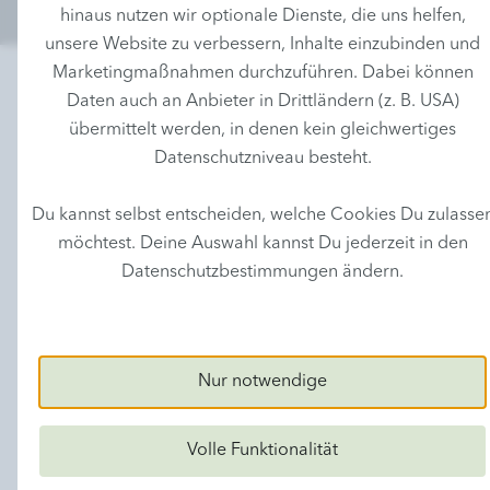
Jetzt Beratung starten
hinaus nutzen wir optionale Dienste, die uns helfen,
unsere Website zu verbessern, Inhalte einzubinden und
Marketingmaßnahmen durchzuführen. Dabei können
Daten auch an Anbieter in Drittländern (z. B. USA)
übermittelt werden, in denen kein gleichwertiges
Natur Pur BALANCE
Datenschutzniveau besteht.
Grüner Tee-Elixier
Du kannst selbst entscheiden, welche Cookies Du zulasse
Für ausgeglichene Haut
möchtest. Deine Auswahl kannst Du jederzeit in den
Datenschutzbestimmungen ändern.
Nur notwendige
Volle Funktionalität